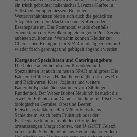
ein frisch gebrühter italienischer Lavazza-Kaffee in
Selbstbedienung geniessen. Bei guten
Wetterverhältnissen bieten sich auch die gedeckten
Sitzplätze vor dem Markt zu einer Kaffee- oder
Essenspause an. Das Postmodul wurde ebenfalls
erneuert, um der Bevölkerung einen guten Post-Service
anbieten zu können. Weiterhin können Kleider zur
Chemischen Reinigung im SPAR mini abgegeben und
wieder frisch gereinigt und gebügelt abgeholt werden.
Klettgauer Spezialitäten und Cateringangebote
Die Palette an einheimischen Produkten und
Spezialitäten ist auch im neuen SPAR mini gross: Die
Bäckerei Häfele aus Hallau liefert täglich frisches Brot
und Backwaren. Käse, Joghurts und weitere
Bauernhofspezialitäten stammen vom Siblinger
Randenhof. Der Weber Biohof Neukirch bestückt die
erweitere Früchte- und Gemüseabteilung mit frischesten
biologischen Gemüse, Obst und Beeren.
Fleischspezialitäten liefert Müller Fleisch aus
Schleitheim. Auch beim Frühstück oder der
Kaffeepause kann man mit dem Honig der
ortsansässigen Margrit Storrer, den U-GUET Guetzli
von Carolin Schneidewind aus Hemmental oder dem