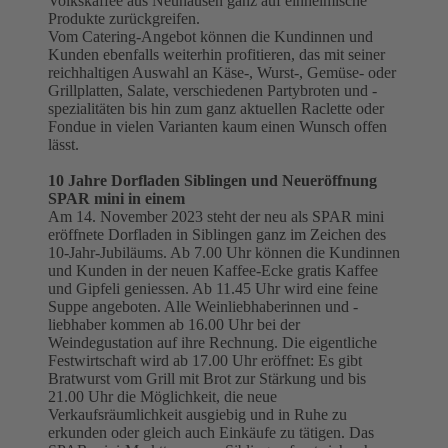
Volkskaffee aus Neuhausen ganz auf einheimische
Produkte zurückgreifen.
Vom Catering-Angebot können die Kundinnen und
Kunden ebenfalls weiterhin profitieren, das mit seiner
reichhaltigen Auswahl an Käse-, Wurst-, Gemüse- oder
Grillplatten, Salate, verschiedenen Partybroten und -
spezialitäten bis hin zum ganz aktuellen Raclette oder
Fondue in vielen Varianten kaum einen Wunsch offen
lässt.
10 Jahre Dorfladen Siblingen und Neueröffnung
SPAR mini in einem
Am 14. November 2023 steht der neu als SPAR mini
eröffnete Dorfladen in Siblingen ganz im Zeichen des
10-Jahr-Jubiläums. Ab 7.00 Uhr können die Kundinnen
und Kunden in der neuen Kaffee-Ecke gratis Kaffee
und Gipfeli geniessen. Ab 11.45 Uhr wird eine feine
Suppe angeboten. Alle Weinliebhaberinnen und -
liebhaber kommen ab 16.00 Uhr bei der
Weindegustation auf ihre Rechnung. Die eigentliche
Festwirtschaft wird ab 17.00 Uhr eröffnet: Es gibt
Bratwurst vom Grill mit Brot zur Stärkung und bis
21.00 Uhr die Möglichkeit, die neue
Verkaufsräumlichkeit ausgiebig und in Ruhe zu
erkunden oder gleich auch Einkäufe zu tätigen. Das