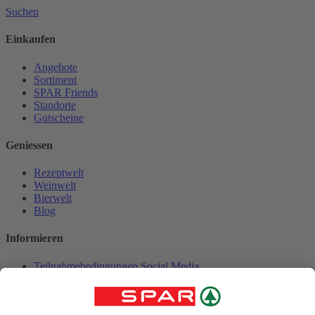
Suchen
Einkaufen
Angebote
Sortiment
SPAR Friends
Standorte
Gutscheine
Geniessen
Rezeptwelt
Weinwelt
Bierwelt
Blog
Informieren
Teilnahmebedingungen Social Media
Pressemitteilungen
Unternehmen
Karriere bei SPAR