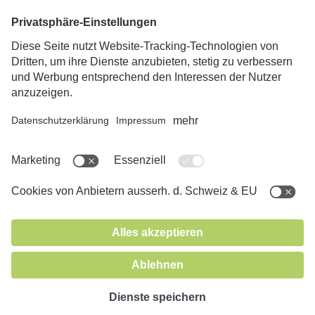
Lehre bei SPAR
Kontakt
Folge uns
App herunterladen
© 2026 SPAR Handels AG
Impressum
Datenschutz
AGB
Cookies
nach oben
Eiern gefunden
Finden Sie alle Eier, um an unserem Oster-Gewinnspiel
teilzunehmen. Dranbleiben!