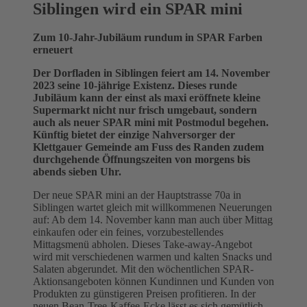
Siblingen wird ein SPAR mini
Zum 10-Jahr-Jubiläum rundum in SPAR Farben
erneuert
Der Dorfladen in Siblingen feiert am 14. November
2023 seine 10-jährige Existenz. Dieses runde
Jubiläum kann der einst als maxi eröffnete kleine
Supermarkt nicht nur frisch umgebaut, sondern
auch als neuer SPAR mini mit Postmodul begehen.
Künftig bietet der einzige Nahversorger der
Klettgauer Gemeinde am Fuss des Randen zudem
durchgehende Öffnungszeiten von morgens bis
abends sieben Uhr.
Der neue SPAR mini an der Hauptstrasse 70a in
Siblingen wartet gleich mit willkommenen Neuerungen
auf: Ab dem 14. November kann man auch über Mittag
einkaufen oder ein feines, vorzubestellendes
Mittagsmenü abholen. Dieses Take-away-Angebot
wird mit verschiedenen warmen und kalten Snacks und
Salaten abgerundet. Mit den wöchentlichen SPAR-
Aktionsangeboten können Kundinnen und Kunden von
Produkten zu günstigeren Preisen profitieren. In der
neuen Bean-Tree-Kaffee-Ecke lässt es sich gemütlich