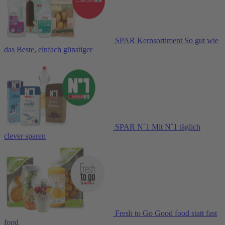
SPAR Kernsortiment
So gut wie
das Beste, einfach günstiger
SPAR N˚1
Mit N˚1 täglich
clever sparen
Fresh to Go
Good food statt fast
food