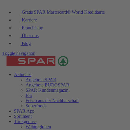
Gratis SPAR Mastercard® World Kreditkarte
Karriere
Franchising
Über uns
Blog
Toggle navigation
Aktuelles
Angebote SPAR
Angebote EUROSPAR
SPAR Kundenmagazin
Jori
Frisch aus der Nachbarschaft
Superfoods
SPAR App
Sortiment
Trinkgenuss
Weinregionen