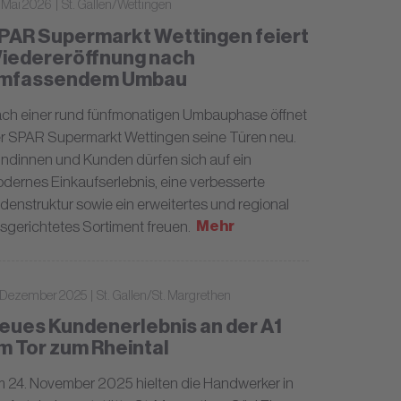
 Mai 2026 | St. Gallen/Wettingen
PAR Supermarkt Wettingen feiert
iedereröffnung nach
mfassendem Umbau
ch einer rund fünfmonatigen Umbauphase öffnet
r SPAR Supermarkt Wettingen seine Türen neu.
ndinnen und Kunden dürfen sich auf ein
dernes Einkaufserlebnis, eine verbesserte
denstruktur sowie ein erweitertes und regional
Mehr
sgerichtetes Sortiment freuen.
. Dezember 2025 | St. Gallen/St. Margrethen
eues Kundenerlebnis an der A1
m Tor zum Rheintal
 24. November 2025 hielten die Handwerker in