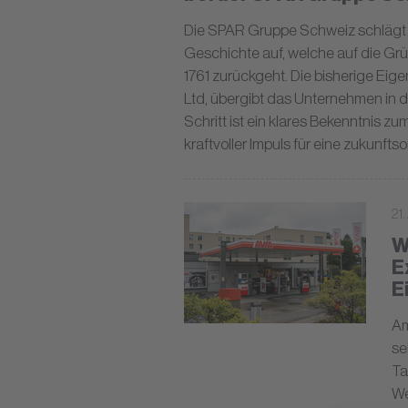
Die SPAR Gruppe Schweiz schlägt e
Geschichte auf, welche auf die Gr
1761 zurückgeht. Die bisherige Ei
Ltd, übergibt das Unternehmen in d
Schritt ist ein klares Bekenntnis 
kraftvoller Impuls für eine zukunfts
21.
W
E
E
Am
se
Ta
We