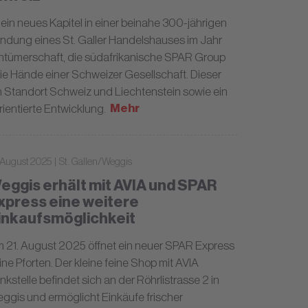
in neues Kapitel in einer beinahe 300-jährigen
ündung eines St. Galler Handelshauses im Jahr
gentümerschaft, die südafrikanische SPAR Group
ie Hände einer Schweizer Gesellschaft. Dieser
zum Standort Schweiz und Liechtenstein sowie ein
Mehr
orientierte Entwicklung.
 August 2025 | St. Gallen/Weggis
eggis erhält mit AVIA und SPAR
xpress eine weitere
inkaufsmöglichkeit
 21. August 2025 öffnet ein neuer SPAR Express
ine Pforten. Der kleine feine Shop mit AVIA
nkstelle befindet sich an der Röhrlistrasse 2 in
ggis und ermöglicht Einkäufe frischer