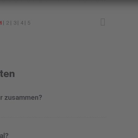
1
2
3
4
5
ten
der zusammen?
al?