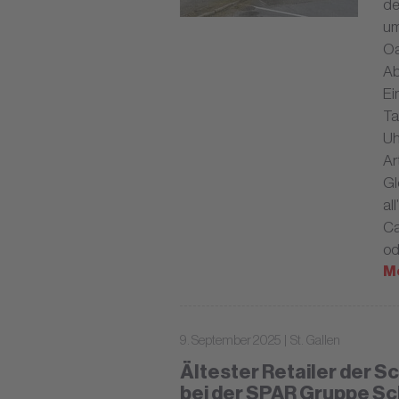
de
um
Oa
Ab
Ei
Ta
Uh
Ar
Gl
al
Ca
od
M
9. September 2025 | St. Gallen
Ältester Retailer der Sc
bei der SPAR Gruppe S