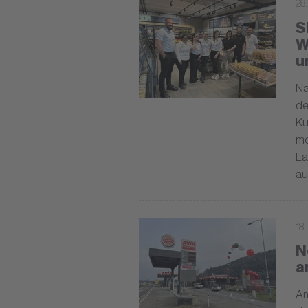
28.
S
W
u
Na
de
Ku
mo
La
au
18
N
a
Am