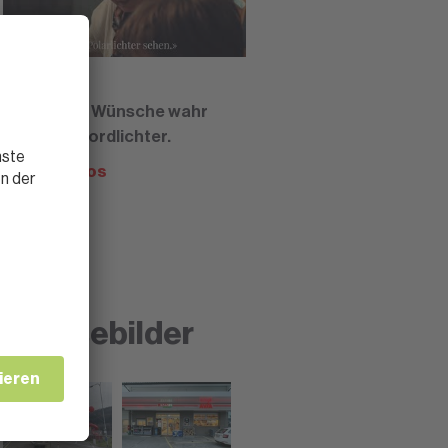
22.12.2021
SPAR lässt Wünsche wahr
werden - Nordlichter.
Mehr Videos
Pressebilder