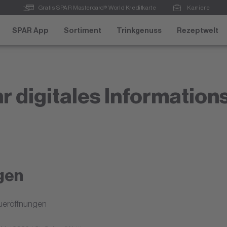
Gratis SPAR Mastercard® World Kreditkarte
Karriere
SPAR App
Sortiment
Trinkgenuss
Rezeptwelt
r digitales Information
gen
ueröffnungen