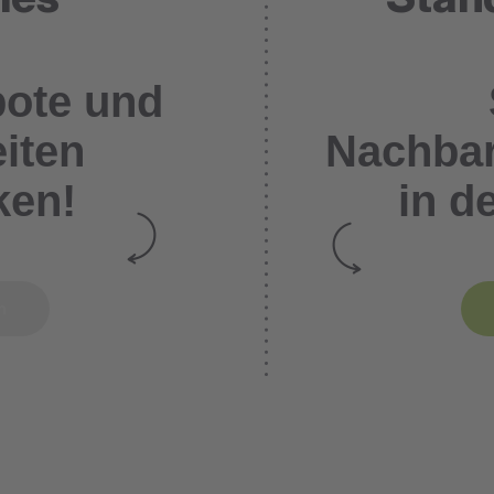
bote und
iten
Nachbar
ken!
in d
en