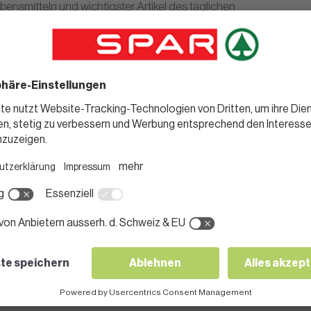
bensmitteln und wichtigster Artikel des täglichen
darfs an 365 Tagen im Jahr von frühmorgens bis
Mehr
ät abends.
t Krypto-Währung bezahlen
d Kunden ab sofort, in ihren Märkten Krypto-
usetzen. Nach einem erfolgreichen Testlauf in
 bereits in rund einhundert Filialen
en vierzig Märkten ist die Installation der neuen
e Angebot erfolgt in der Zusammenarbeit mit dem
X.swiss, das für die technische Umsetzung
ce, einer der grössten Krypto Börse bezeichnet
gang zu diesem neuen Zahlungsmittel schrittweise
Mehr
Märkten einzuführen.