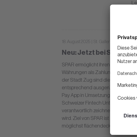
Le
Be
sp
18. August 2025 | St. Gallen
Neu: Jetzt bei SPAR mi
SPAR ermöglicht ihren Kundinnen un
Währungen als Zahlungsmittel einz
der Stadt Zug sind die Zahlterminals
entsprechend ausgerüstet. In weiter
Pay App in Umsetzung. Dieses neu
Schweizer Fintech Unternehmen DF
verantwortlich zeichnet, und Binan
wird. Ziel von SPAR ist es, den Zu
möglichst flächendeckend in allen 