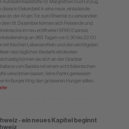
r Autobahnraststätte St. Margrethen Süd Einzug,
 diese in Rekordzeit in eine neue, einladende
se an der A1 am Tor zum Rheintal zu verwandeln.
 dem 18. Dezember können sich Reisende und
nheimische im neu eröffneten SPAR Express
nkstellenshop an 365 Tagen von 5.30 bis 22.00
r mit frischen Lebensmitteln und den wichtigsten
tikeln des täglichen Bedarfs eindecken.
eichzeitig können sie sich an der Granbar
l’italiana vom Barista mit einem echt italienischen
ffè verwöhnen lassen, feine Panini geniessen
er im Burger King den grösseren Hunger stillen.
ehr
hweiz - ein neues Kapitel beginnt
chweiz