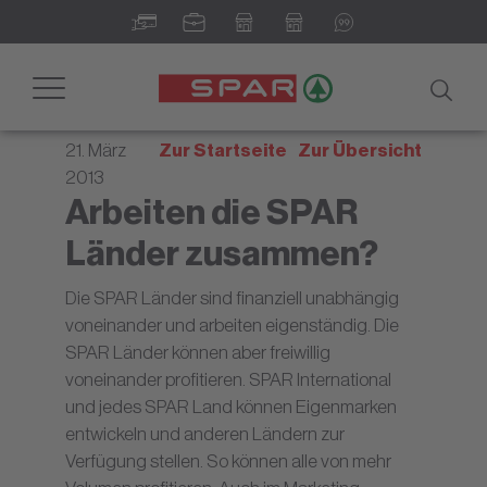
Newsroom - Ihr digitales
Informationsportal
Toggle
navigation
21. März
Zur Startseite
Zur Übersicht
2013
Arbeiten die SPAR
Länder zusammen?
Die SPAR Länder sind finanziell unabhängig
voneinander und arbeiten eigenständig. Die
SPAR Länder können aber freiwillig
voneinander profitieren. SPAR International
und jedes SPAR Land können Eigenmarken
entwickeln und anderen Ländern zur
Verfügung stellen. So können alle von mehr