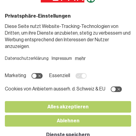
Angebote
Rezeptwelt
Sortiment
Weinwelt
SPAR Friends
Bierwelt
Standorte
Blog
Gutscheine
Informieren
Folge uns
Teilnahmebedingungen
Social Media
Pressemitteilungen
Unternehmen
Karriere bei SPAR
App herunterladen
Lehre bei SPAR
Kontakt
© 2026 SPAR Handels AG