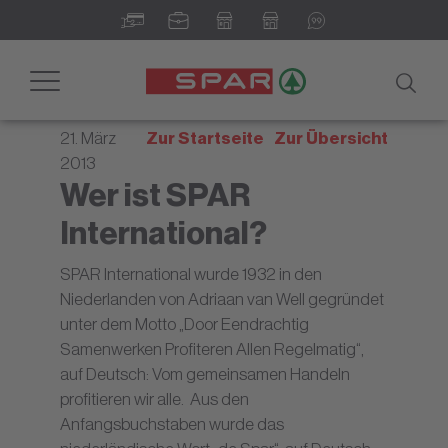
Newsroom - Ihr digitales
Informationsportal
Toggle
navigation
21. März
Zur Startseite
Zur Übersicht
2013
Wer ist SPAR
International?
SPAR International wurde 1932 in den
Niederlanden von Adriaan van Well gegründet
unter dem Motto „Door Eendrachtig
Samenwerken Profiteren Allen Regelmatig“,
auf Deutsch: Vom gemeinsamen Handeln
profitieren wir alle. Aus den
Anfangsbuchstaben wurde das