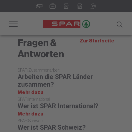
Newsroom - Ihr digitales
Informationsportal
Toggle
navigation
Fragen &
Zur Startseite
Antworten
SPAR Zusammenarbeit
Arbeiten die SPAR Länder
zusammen?
Mehr dazu
SPAR International
Wer ist SPAR International?
Mehr dazu
SPAR Schweiz
Wer ist SPAR Schweiz?