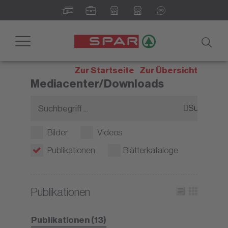
Newsroom - Ihr digitales
Informationsportal
Toggle
navigation
Zur Startseite
Zur Übersicht
Mediacenter/Downloads
Suchen
Bilder
Videos
Publikationen
Blätterkataloge
Publikationen
Publikationen (13)