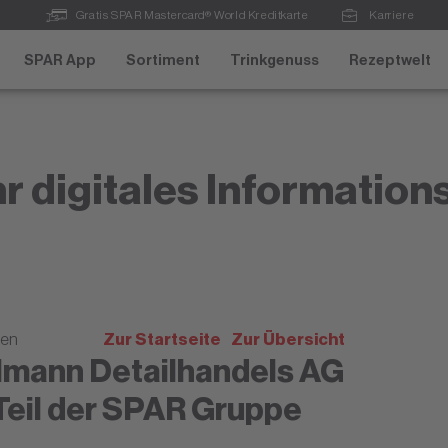
Gratis SPAR Mastercard® World Kreditkarte
Karriere
SPAR App
Sortiment
Trinkgenuss
Rezeptwelt
r digitales Information
len
Zur Startseite
Zur Übersicht
lmann Detailhandels AG
 Teil der SPAR Gruppe