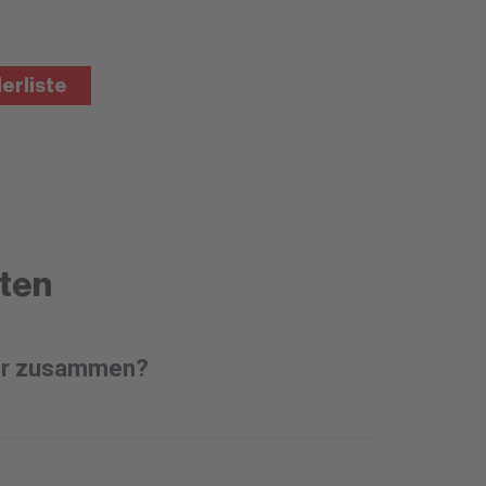
derliste
ten
der zusammen?