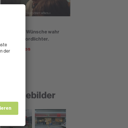
22.12.2021
SPAR lässt Wünsche wahr
werden - Nordlichter.
Mehr Videos
Pressebilder