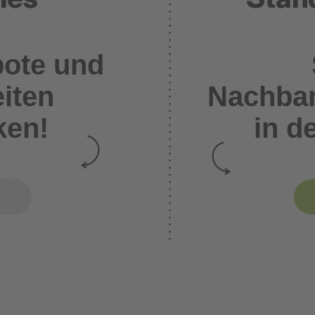
bote und
iten
Nachbar
ken!
in d
en