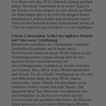
Tree Bistro und eine AVIA Tankstelle Einzug gehalten
haben. Der kleine Supermarkt ist an sieben Tagen in
der Woche von früh morgens bis spät abends geöffnet.
An Arbeitstagen gibt es ab 6.00 Uhr morgens feinen
italienischen Lavazza Kaffee und ofenfrische Gipfeli.
Auch am Wochenende können Frühaufsteher bereits ab
7.00 Uhr einkaufen und sich direkt vor Ort verpflegen.
Frische Lebensmittel, Artikel des täglichen Bedarfs
und Take-away-Verpflegung
Mieterinnen und Mieter der Überbauung Lindenhof,
Tankstellen-Kundinnen und Kunden sowie
Durchreisende finden im neuen SPAR express an der
Verbindungsstrasse Gossau-Arnegg alles für den
täglichen Bedarf und insbesondere ein
abwechslungsreiches Sortiment an frischen Früchten
und Gemüse, Brot, Milch, Käse, Molkereiprodukten
und Fleisch. Für die schnelle Verpflegung vor Ort oder
zum Mitnehmen bietet der neue SPAR express
Sandwiches, Salate, Müesli, Früchteschalen sowie
zahlreiche weitere warme und kalte Snacks. Das
integrierte Bean Tree Bistro mit verschiedenen Sitz-
und Stehplätzen im Innern und weiteren auf der
Terrasse kann man gemütlich eine Pause mit Blick ins
Grüne geniessen. Auch kleine Mitbringsel, Blumen,