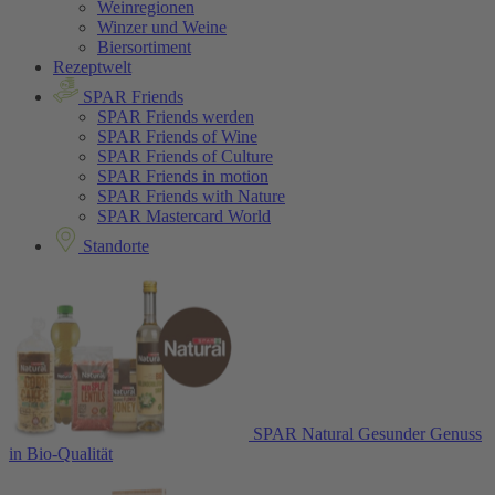
Weinregionen
Winzer und Weine
Biersortiment
Rezeptwelt
SPAR Friends
SPAR Friends werden
SPAR Friends of Wine
SPAR Friends of Culture
SPAR Friends in motion
SPAR Friends with Nature
SPAR Mastercard World
Standorte
SPAR Natural
Gesunder Genuss
in Bio-Qualität