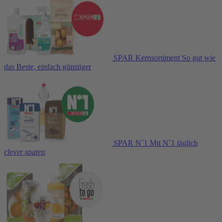
SPAR Kernsortiment
So gut wie
das Beste, einfach günstiger
SPAR N˚1
Mit N˚1 täglich
clever sparen