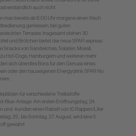
bstverständlich auch nicht.
ann man bereits ab 6.00 Uhr morgens einen frisch
stbedienung geniessen, bei guten
edeckten Terrasse. Insgesamt stehen 30
pfeli und Brötchen bietet der neue SPAR express
e Snacks von Sandwiches, Salaten, Müesli,
 zu Hot-Dogs, Hamburgern und weiteren mehr.
nden sich überdies Bons für den Genuss eines
Franken oder den hauseigenen Energydrink SPAR No
inem.
ankplätzen für verschiedene Treibstoffe
Ad-Blue-Anlage. Am ersten Eröffnungstag, 24.
en und -kunden einen Rabatt von 10 Rappen/Liter
eitag, 25., bis Sonntag, 27. August, wird eine 5
off gewährt.