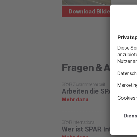
Download Bilder
Bil
Fragen & Antwor
SPAR Zusammenarbeit
Arbeiten die SPAR Län
Mehr dazu
SPAR International
Wer ist SPAR Internation