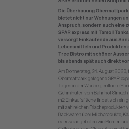
SPAR eröffnet neuen Shop mit
Die Überbauung Obermattpark a
bietet nicht nur Wohnungen 
Anspruch, sondern auch eine z
SPAR express mit Tamoil Tankst
versorgt Einkaufende aus Sirn
Lebensmitteln und Produkten de
Tree Bistro mit schöner Ausse
bis abends spät auch direkt vor
Am Donnerstag, 24. August 2023, f
Obermattpark gelegene SPAR expres
Tagen in der Woche geöffnete Shop
Gehminuten vom Bahnhof Sirnach en
m2 Einkaufsfläche findet sich ein 
mit zahlreichen Frischeprodukten 
Backwaren über Milchprodukte, Käs
ebenso angeboten wie Blumen und k
Grillsaison, eine Glace-Auswahl f