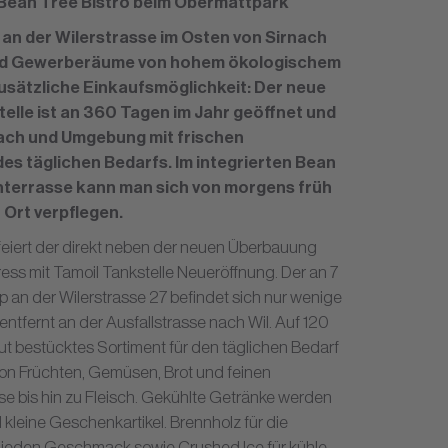
 Bean Tree Bistro beim Obermattpark
n der Wilerstrasse im Osten von Sirnach
und Gewerberäume von hohem ökologischem
usätzliche Einkaufsmöglichkeit: Der neue
elle ist an 360 Tagen im Jahr geöffnet und
ach und Umgebung mit frischen
s täglichen Bedarfs. Im integrierten Bean
nterrasse kann man sich von morgens früh
 Ort verpflegen.
eiert der direkt neben der neuen Überbauung
s mit Tamoil Tankstelle Neueröffnung. Der an 7
 an der Wilerstrasse 27 befindet sich nur wenige
tfernt an der Ausfallstrasse nach Wil. Auf 120
gut bestücktes Sortiment für den täglichen Bedarf
von Früchten, Gemüsen, Brot und feinen
e bis hin zu Fleisch. Gekühlte Getränke werden
leine Geschenkartikel. Brennholz für die
ür jeden Geschmack sowie Crushed Ice für kühle