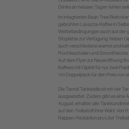
Drinks an heissen Tagen fehlen sel
Im integrierten Bean Tree Bistro k
gebrühten Lavazza-Kaffee in Selb
Wetterbedingungen auch auf der g
Sitzplätze zur Verfügung. Neben Gi
auch verschiedene warme und kalt
Früchteschalen und Smoothies bis
Auf dem Flyer zur Neueröffnung fi
Kaffees mit Gipfeli für nur zwei 
1 im Doppelpack für den Preis von e
Die Tamoil Tankstelle ist mit vier T
ausgestattet. Zudem gibt es eine 
August, erhalten alle Tankkundinn
auf den Treibstoff ihrer Wahl. Von Fr
Rappen-Reduktion pro Liter Treibst