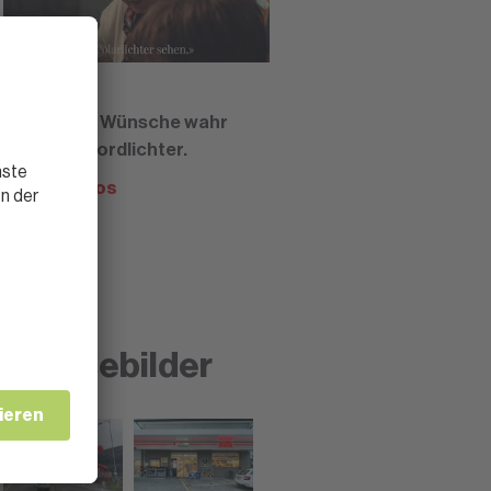
22.12.2021
SPAR lässt Wünsche wahr
werden - Nordlichter.
Mehr Videos
Pressebilder