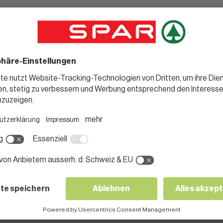
derliste
ten
der zusammen?
al?