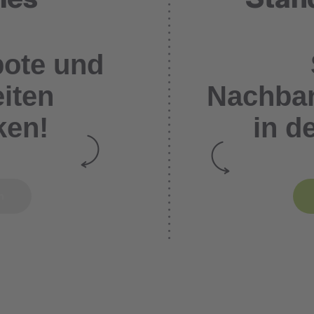
bote und
iten
Nachbar
ken!
in d
en