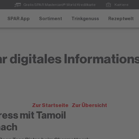
Gratis SPAR Mastercard® World Kreditkarte
Karriere
SPAR App
Sortiment
Trinkgenuss
Rezeptwelt
r digitales Information
Zur Startseite
Zur Übersicht
ess mit Tamoil
nach