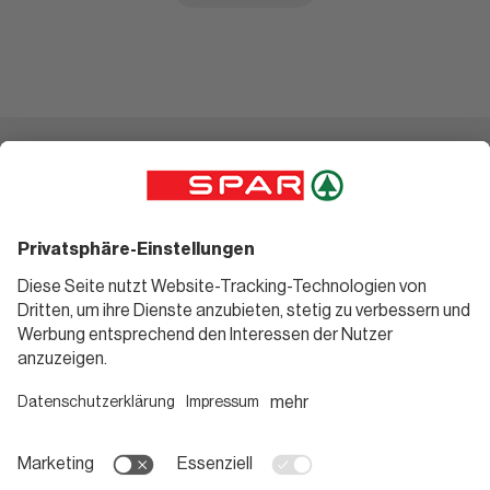
Einkaufen
Geniessen
Angebote
Rezeptwelt
Sortiment
Weinwelt
SPAR Friends
Bierwelt
Standorte
Blog
Gutscheine
Informieren
Folge uns
Teilnahmebedingungen
Social Media
Pressemitteilungen
Unternehmen