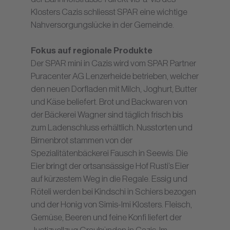
Klosters Cazis schliesst SPAR eine wichtige
Nahversorgungslücke in der Gemeinde.
Fokus auf regionale Produkte
Der SPAR mini in Cazis wird vom SPAR Partner
Puracenter AG Lenzerheide betrieben, welcher
den neuen Dorfladen mit Milch, Joghurt, Butter
und Käse beliefert. Brot und Backwaren von
der Bäckerei Wagner sind täglich frisch bis
zum Ladenschluss erhältlich. Nusstorten und
Birnenbrot stammen von der
Spezialitätenbäckerei Fausch in Seewis. Die
Eier bringt der ortsansässige Hof Rusti’s Eier
auf kürzestem Weg in die Regale. Essig und
Röteli werden bei Kindschi in Schiers bezogen
und der Honig von Simis-Imi Klosters. Fleisch,
Gemüse, Beeren und feine Konfi liefert der