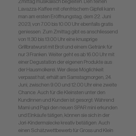
Zmittag musikalisch begleiten. Den feinen
Lavazza-Kaffee mit ofenfrischem Gipfeli kann
man am ersten Eröffnungstag, dem 22. Juni
2023, von 7.00 bis 10.00 Uhr ebenfalls gratis
geniessen. Zum Zmittag gibt es anschliessend
von 11.30 bis 13.00 Uhr eine knusprige
Grillbratwurst mit Brot und einem Getränk für
nur 3 Franken. Weiter geht es ab 16.00 Uhr mit
einer Degustation der eigenen Produkte aus
der Hausmolkerei. Wer diese Möglichkeit
verpasst hat, erhält am Samstagmorgen, 24.
Juni, zwischen 9.00 und 12.00 Uhr eine zweite
Chance. Auch für die Kleinsten unter den
Kundinnen und Kunden ist gesorgt: Während
Mami und Papi den neuen SPAR mini erkunden
und Einkäufe tätigen, können sie sich in der
Jori-Kindermalecke kreativ betätigen. Auch
einen Schätzwettbewerb für Gross und Klein