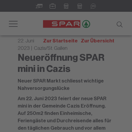
Newsroom - Ihr digitales
Informationsportal
Toggle
navigation
22. Juni
Zur Startseite
Zur Übersicht
2023 | Cazis/St. Gallen
Neueröffnung SPAR
mini in Cazis
Neuer SPAR Markt schliesst wichtige
Nahversorgungslücke
Am 22. Juni 2023 feiert der neue SPAR
mini in der Gemeinde Cazis Eröffnung.
Auf 250m2 finden Einheimische,
Feriengäste und Durchreisende alles für
den täglichen Gebrauch und vor allem