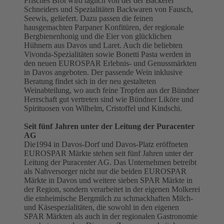
Frisches Brot wird täglich von der der Bäckerei
Schneiders und Spezialitäten Backwaren von Fausch,
Seewis, geliefert. Dazu passen die feinen
hausgemachten Parpaner Konfitüren, der regionale
Bergbienenhonig und die Eier von glücklichen
Hühnern aus Davos und Laret. Auch die beliebten
Vivonda-Spezialitäten sowie Bonetti Pasta werden in
den neuen EUROSPAR Erlebnis- und Genussmärkten
in Davos angeboten. Der passende Wein inklusive
Beratung findet sich in der neu gestalteten
Weinabteilung, wo auch feine Tropfen aus der Bündner
Herrschaft gut vertreten sind wie Bündner Liköre und
Spirituosen von Wilhelm, Cristoffel und Kindschi.
Seit fünf Jahren unter der Leitung der Puracenter
AG
Die1994 in Davos-Dorf und Davos-Platz eröffneten
EUROSPAR Märkte stehen seit fünf Jahren unter der
Leitung der Puracenter AG. Das Unternehmen betreibt
als Nahversorger nicht nur die beiden EUROSPAR
Märkte in Davos und weitere sieben SPAR Märkte in
der Region, sondern verarbeitet in der eigenen Molkerei
die einheimische Bergmilch zu schmackhaften Milch-
und Käsespezialitäten, die sowohl in den eigenen
SPAR Märkten als auch in der regionalen Gastronomie