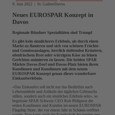
9. Juni 2022 | St. Gallen/Davos
Neues EUROSPAR Konzept in
Davos
Regionale Bündner Spezialitäten sind Trumpf
Es gibt kein sinnlicheres Erlebnis, als durch einen
Markt zu flanieren und sich von schönen Früchte-
und Gemüseauslagen, herrlich duftenden Kräutern,
ofenfrischem Brot oder würzigem Käse zu feinen
Gerichten animieren zu lassen. Die beiden SPAR
Märkte Davos-Dorf und Davos-Platz bieten ihren
Kundinnen und Kundinnen mit dem neuen
EUROSPAR Konzept genau dieses wunderbare
Einkaufserlebnis.
«Das Einkaufen soll nicht nur das Bedürfnis nach
Lebensmitteln und Artikeln des täglichen Gebrauchs
stillen, sondern auch ein sinnliches Erlebnis sein», so
begrüsste SPAR Schweiz CEO Rob Philipson die
ersten Kundinnen und Kunden im neuen EUROSPAR
Flagship Store, der vor einem Jahr in Schänis eröffnet
wurde. Nun kann auch die Kundschaft der beiden neu