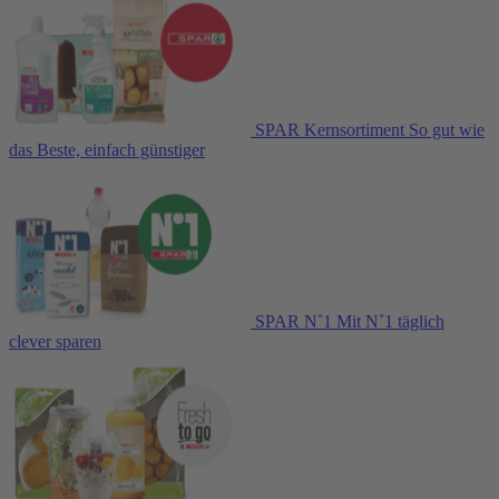
SPAR Kernsortiment
So gut wie
das Beste, einfach günstiger
SPAR N˚1
Mit N˚1 täglich
clever sparen