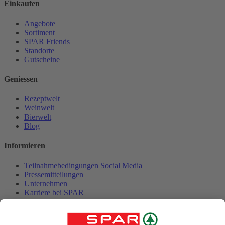
Einkaufen
Angebote
Sortiment
SPAR Friends
Standorte
Gutscheine
Geniessen
Rezeptwelt
Weinwelt
Bierwelt
Blog
Informieren
Teilnahmebedingungen Social Media
Pressemitteilungen
Unternehmen
Karriere bei SPAR
Lehre bei SPAR
Kontakt