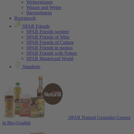
Weinregionen
Winzer und Weine
Biersortiment
Rezeptwelt
SPAR Friends
SPAR Friends werden
SPAR Friends of Wine
SPAR Friends of Culture
SPAR Friends in motion
SPAR Friends with Nature
SPAR Mastercard World
Standorte
SPAR Natural
Gesunder Genuss
in Bio-Qualität