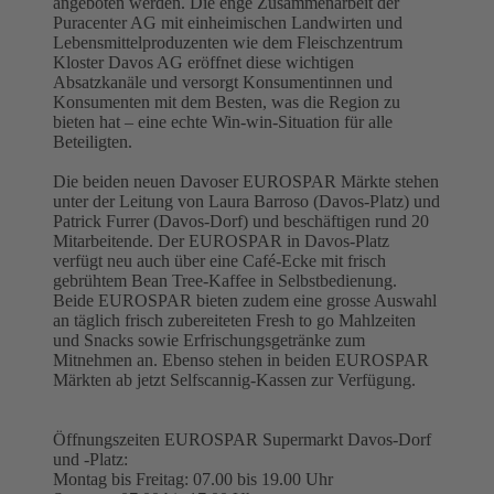
angeboten werden. Die enge Zusammenarbeit der
Puracenter AG mit einheimischen Landwirten und
Lebensmittelproduzenten wie dem Fleischzentrum
Kloster Davos AG eröffnet diese wichtigen
Absatzkanäle und versorgt Konsumentinnen und
Konsumenten mit dem Besten, was die Region zu
bieten hat – eine echte Win-win-Situation für alle
Beteiligten.
Die beiden neuen Davoser EUROSPAR Märkte stehen
unter der Leitung von Laura Barroso (Davos-Platz) und
Patrick Furrer (Davos-Dorf) und beschäftigen rund 20
Mitarbeitende. Der EUROSPAR in Davos-Platz
verfügt neu auch über eine Café-Ecke mit frisch
gebrühtem Bean Tree-Kaffee in Selbstbedienung.
Beide EUROSPAR bieten zudem eine grosse Auswahl
an täglich frisch zubereiteten Fresh to go Mahlzeiten
und Snacks sowie Erfrischungsgetränke zum
Mitnehmen an. Ebenso stehen in beiden EUROSPAR
Märkten ab jetzt Selfscannig-Kassen zur Verfügung.
Öffnungszeiten EUROSPAR Supermarkt Davos-Dorf
und -Platz:
Montag bis Freitag: 07.00 bis 19.00 Uhr