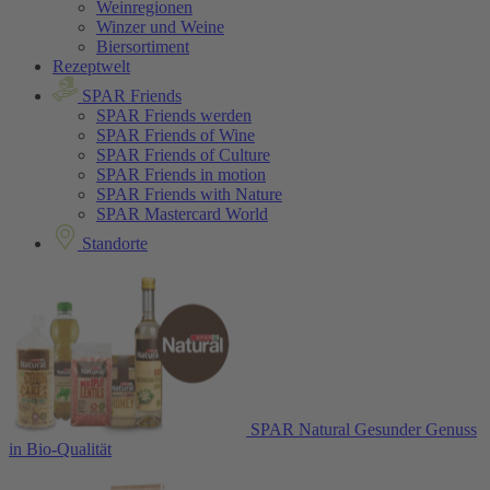
Weinregionen
Winzer und Weine
Biersortiment
Rezeptwelt
SPAR Friends
SPAR Friends werden
SPAR Friends of Wine
SPAR Friends of Culture
SPAR Friends in motion
SPAR Friends with Nature
SPAR Mastercard World
Standorte
SPAR Natural
Gesunder Genuss
in Bio-Qualität