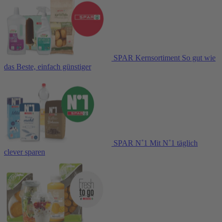
SPAR Kernsortiment
So gut wie
das Beste, einfach günstiger
SPAR N˚1
Mit N˚1 täglich
clever sparen