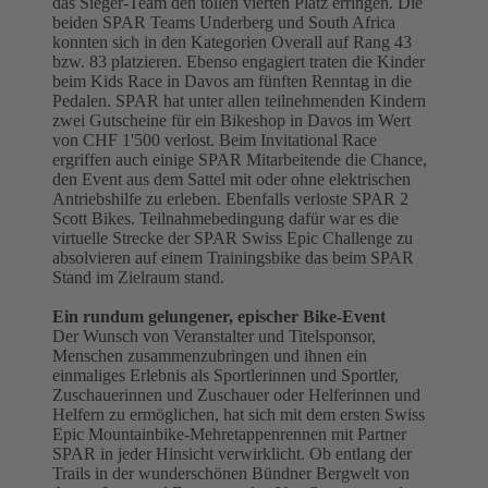
das Sieger-Team den tollen vierten Platz erringen. Die
beiden SPAR Teams Underberg und South Africa
konnten sich in den Kategorien Overall auf Rang 43
bzw. 83 platzieren. Ebenso engagiert traten die Kinder
beim Kids Race in Davos am fünften Renntag in die
Pedalen. SPAR hat unter allen teilnehmenden Kindern
zwei Gutscheine für ein Bikeshop in Davos im Wert
von CHF 1'500 verlost. Beim Invitational Race
ergriffen auch einige SPAR Mitarbeitende die Chance,
den Event aus dem Sattel mit oder ohne elektrischen
Antriebshilfe zu erleben. Ebenfalls verloste SPAR 2
Scott Bikes. Teilnahmebedingung dafür war es die
virtuelle Strecke der SPAR Swiss Epic Challenge zu
absolvieren auf einem Trainingsbike das beim SPAR
Stand im Zielraum stand.
Ein rundum gelungener, epischer Bike-Event
Der Wunsch von Veranstalter und Titelsponsor,
Menschen zusammenzubringen und ihnen ein
einmaliges Erlebnis als Sportlerinnen und Sportler,
Zuschauerinnen und Zuschauer oder Helferinnen und
Helfern zu ermöglichen, hat sich mit dem ersten Swiss
Epic Mountainbike-Mehretappenrennen mit Partner
SPAR in jeder Hinsicht verwirklicht. Ob entlang der
Trails in der wunderschönen Bündner Bergwelt von