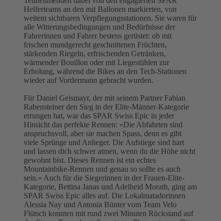
Teilnehmenden dabei von den engagierten SPAR
Helferteams an den mit Ballonen markierten, von
weitem sichtbaren Verpflegungsstationen. Sie waren für
alle Witterungsbedingungen und Bedürfnisse der
Fahrerinnen und Fahrer bestens gerüstet: ob mit
frischen mundgerecht geschnittenen Früchten,
stärkenden Riegeln, erfrischenden Getränken,
wärmender Bouillon oder mit Liegestühlen zur
Erholung, während die Bikes an den Tech-Stationen
wieder auf Vordermann gebracht wurden.
Für Daniel Geismayr, der mit seinem Partner Fabian
Rabensteiner den Sieg in der Elite-Männer-Kategorie
errungen hat, war das SPAR Swiss Epic in jeder
Hinsicht das perfekte Rennen: «Die Abfahrten sind
anspruchsvoll, aber sie machen Spass, denn es gibt
viele Sprünge und Anlieger. Die Aufstiege sind hart
und lassen dich schwer atmen, wenn du die Höhe nicht
gewohnt bist. Dieses Rennen ist ein echtes
Mountainbike-Rennen und genau so sollte es auch
sein.» Auch für die Siegerinnen in der Frauen-Elite-
Kategorie, Bettina Janas und Adelheid Morath, ging am
SPAR Swiss Epic alles auf. Die Lokalmatadorinnen
Alessia Nay und Antonia Bünter vom Team Velo
Flütsch konnten mit rund zwei Minuten Rückstand auf