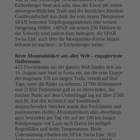
Eichenberger freut sich sehr, dass der Event mit seinen
aussergewöhnlichen Trails und der herzlichen Bündner
Gastfreundschaft nun dank der vom neuen Titelsponsor
SPAR betreuten Verpflegungsstationen eine weitere
Steigerung erfährt. «SPAR mit seinen 250 Märkten in
der Schweiz wird zudem dazu beitragen, die SPAR
Swiss Epic auch über die Moutainbike-Kreise hinaus
bekannt zu machen», so Eichenberger weiter.
Beste Mountainbiker aus aller Welt – engagierteste
Helferteams
425 Zweierteams aus der ganzen Welt fanden sich am
16. August zum Start in Arosa ein, um die erste Etappe
der insgesamt 359 km langen Trails, verteilt auf fünf
Tage, unter die Räder zu nehmen. 11'700 Höhenmeter
und 11'850 Tiefenmeter galt es zu überwinden, der
höchste Punkt auf dem Urdenfürggli lag auf über 2'500
m.ü.M. Auf den technisch und konditionell
anspruchsvollen Strecken wurde den Profifahrern und
passionierten Hobby-Mountainbikern alles abverlangt,
ganz besonders am Tag vier auf der 100 km langen
Königsetappe von Laax nach Davos bei heftigen
Regenfällen und tiefen Temperaturen. Beste
Unterstützung erhielten die SPAR Swiss Epic 2022