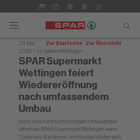
Newsroom - Ihr digitales
Informationsportal
Toggle
navigation
28. Mai
Zur Startseite
Zur Übersicht
2026 | St. Gallen/Wettingen
SPAR Supermarkt
Wettingen feiert
Wiedereröffnung
nach umfassendem
Umbau
Nach einer rund fünfmonatigen Umbauphase
öffnet der SPAR Supermarkt Wettingen seine
Türen neu. Kundinnen und Kunden dürfen sich