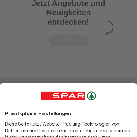
Jetzt Angebote und
Neuigkeiten
entdecken!
Abonnieren
Einkaufen
Geniessen
Angebote
Rezeptwelt
Sortiment
Weinwelt
SPAR Friends
Bierwelt
Standorte
Blog
Gutscheine