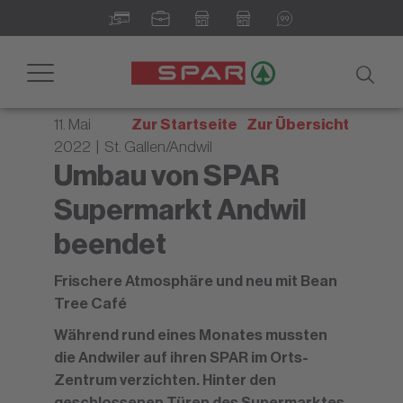
Newsroom - Ihr digitales
Informationsportal
Toggle
navigation
11. Mai
Zur Startseite
Zur Übersicht
2022 | St. Gallen/Andwil
Umbau von SPAR
Supermarkt Andwil
beendet
Frischere Atmosphäre und neu mit Bean
Tree Café
Während rund eines Monates mussten
die Andwiler auf ihren SPAR im Orts-
Zentrum verzichten. Hinter den
geschlossenen Türen des Supermarktes