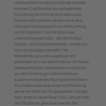
Lebensmitteln wurde nun erstmals komplett
renoviert. Das Resultat der umfassenden
Erneuerung ist nicht nur eine hellere und
frischere Atmosphäre, sondern auch eine
ökologischere Konzeption von Beleuchtung
und Kühlgeräten. Das Herzstück des
Lebensmittelgeschäfts – die reichhaltige
Früchte- und Gemüseabteilung – wurde neu
noch grosszügiger gestaltet. Die
Weinabteilung wurde ausgebaut und
präsentiert sich viel übersichtlicher. Die feinen
selbstgemachten Sandwiches und Snacks
aus dem Fresh to go Sortiment können
zusammen mit einem frisch gebrühten Bean-
Tree Kaffee oder einer anderen Erfrischung,
wie einem frisch vor Ort gepressten Orangen
Saft, direkt im neuen Bean Tree Café mit Steh-
und Sitzplätzen genossen werden. Bei