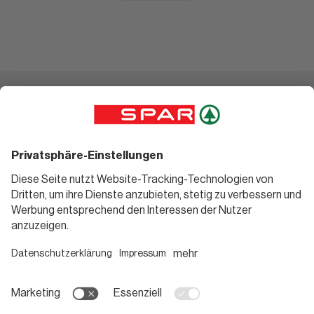
Einkaufen
Geniessen
Angebote
Rezeptwelt
Sortiment
Weinwelt
SPAR Friends
Bierwelt
Standorte
Blog
Gutscheine
Informieren
Folge uns
Teilnahmebedingungen
Social Media
Pressemitteilungen
Unternehmen