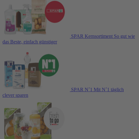
SPAR Kernsortiment
So gut wie
das Beste, einfach günstiger
SPAR N˚1
Mit N˚1 täglich
clever sparen