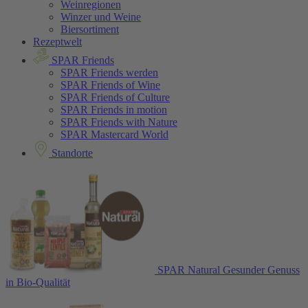
Weinregionen
Winzer und Weine
Biersortiment
Rezeptwelt
SPAR Friends
SPAR Friends werden
SPAR Friends of Wine
SPAR Friends of Culture
SPAR Friends in motion
SPAR Friends with Nature
SPAR Mastercard World
Standorte
SPAR Natural
Gesunder Genuss
in Bio-Qualität