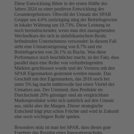
Diese Entwicklung führte in der ersten Hälfte des
Jahres 2024 zu einer positiven Entwicklung des
Gesamtergebnisses. Obwohl der Umsatz der SPAR
Gruppe um 4.6% zurückging stieg der Betriebsgewinn
in lokaler Währung um 10.73%. Diese Leistung ist
noch beeindruckender, wenn man den massgebenden
Wechselkurs des sich in südafrikanischem Besitz
befindenden Unternehmens verwendet: In diesem Fall
steht eine Umsatzsteigerung von 8.7% und ein
Betriebsgewinn von 26.1% zu Buche. Was diese
Performance noch beachtlicher macht, ist der Fakt, dass
parallel dazu eine Reihe von verlustbringenden
Märkten geschlossen wurde und der Vorstoss mit den
SPAR Eigenmarken gestemmt werden musste. Das
Geschäft mit den Eigenmarken, das 2016 noch bei
unter 5% lag macht mittlerweile fast einen Viertel des
Umsatzes aus. Der Umstand, dass Produkte im
Durchschnitt 20% günstiger sind als vergleichbare
Markenprodukte wirkt sich natürlich auf den Umsatz
aus, stärkt aber die Margen. Dieser strategische
Entscheid trägt jetzt schon Früchte und wird in Zukunft
eine noch wichtigere Rolle spielen.
Besonders stolz ist man bei SPAR, dass dieses gute
Ergebnis das Resultat eines Innovationsschubs,