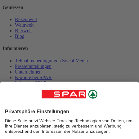
Geniessen
Rezeptwelt
Weinwelt
Bierwelt
Blog
Informieren
Teilnahmebedingungen Social Media
Pressemitteilungen
Unternehmen
Karriere bei SPAR
Lehre bei SPAR
Kontakt
Folge uns