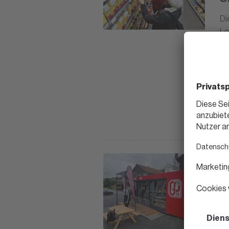
Di
Le
bi
kü
De
zu
Ab
Me
Gr
13.
G
E
Na
ex