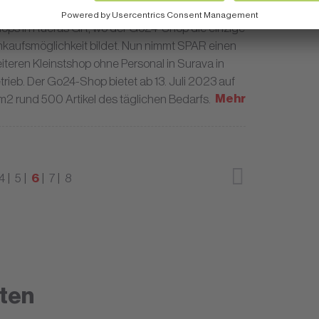
bruar erfolgte gleich darauf der zweiter Go24-
ops in Rueras GR, wo der Go24-Shop die einzige
nkaufsmöglichkeit bildet. Nun nimmt SPAR einen
iteren Kleinstshop ohne Personal in Surava in
trieb. Der Go24-Shop bietet ab 13. Juli 2023 auf
Mehr
m2 rund 500 Artikel des täglichen Bedarfs.
4
5
6
7
8
ten