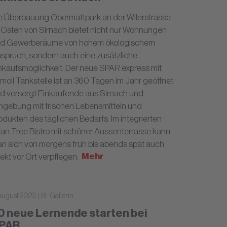
e Überbauung Obermattpark an der Wilerstrasse
 Osten von Sirnach bietet nicht nur Wohnungen
d Gewerberäume von hohem ökologischem
spruch, sondern auch eine zusätzliche
nkaufsmöglichkeit: Der neue SPAR express mit
moil Tankstelle ist an 360 Tagen im Jahr geöffnet
d versorgt Einkaufende aus Sirnach und
gebung mit frischen Lebensmitteln und
odukten des täglichen Bedarfs. Im integrierten
an Tree Bistro mit schöner Aussenterrasse kann
n sich von morgens früh bis abends spät auch
Mehr
rekt vor Ort verpflegen.
August 2023 | St. Gallenn
0 neue Lernende starten bei
PAR