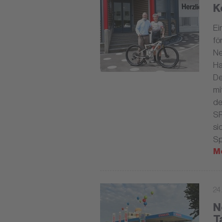
K
Ei
fö
Ne
Ha
De
mi
de
SP
si
Sp
M
24
N
T