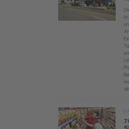
Di
im
un
An
Ei
Ta
un
Um
Pr
Be
ma
di
2. 
7
S