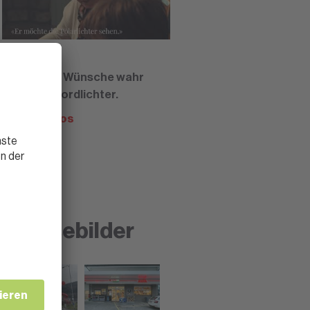
22.12.2021
SPAR lässt Wünsche wahr
werden - Nordlichter.
Mehr Videos
Pressebilder