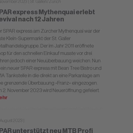
 November 2023 | St. Gallen/Zürich
PAR express Mythenquai erlebt
evival nach 12 Jahren
r SPAR express am Zürcher Mythenquai war der
ste Klein-Supermarkt der St. Galler
tailhandelsgruppe. Der im Jahr 2011 eröffnete
op für den schnellen Einkauf musste vor drei
hren jedoch einer Neuüberbauung weichen. Nun
t ein neuer SPAR express mit Bean Tree Bistro und
IA Tankstelle in die direkt an eine Parkanlage am
e grenzende Überbauung «Franz» eingezogen.
 2. November 2023 wird Neueröffnung gefeiert.
ehr
 August 2023 |
PAR unterstützt neu MTB Profi