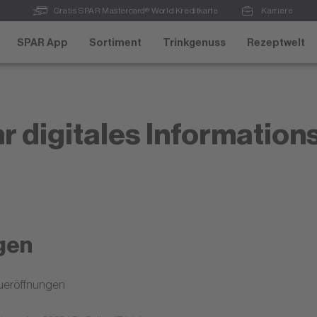
Gratis SPAR Mastercard® World Kreditkarte
Karriere
SPAR App
Sortiment
Trinkgenuss
Rezeptwelt
r digitales Information
gen
ueröffnungen