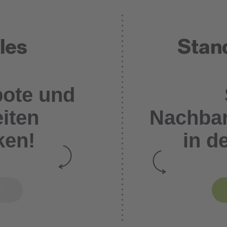
les
Stan
bote und
iten
Nachbar
ken!
in d
en