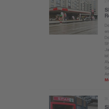
2.
S
R
De
er
De
Sh
Ja
is
AV
Se
Am
M
31.
S