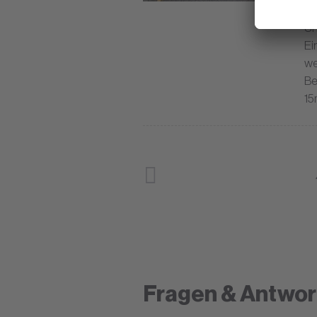
Fe
Sh
Ei
we
Be
15
Fragen & Antwor