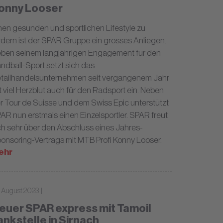
onny Looser
nen gesunden und sportlichen Lifestyle zu
rdern ist der SPAR Gruppe ein grosses Anliegen.
ben seinem langjährigen Engagement für den
ndball-Sport setzt sich das
tailhandelsunternehmen seit vergangenem Jahr
t viel Herzblut auch für den Radsport ein. Neben
r Tour de Suisse und dem Swiss Epic unterstützt
AR nun erstmals einen Einzelsportler. SPAR freut
ch sehr über den Abschluss eines Jahres-
onsoring-Vertrags mit MTB Profi Konny Looser.
ehr
. August 2023 |
euer SPAR express mit Tamoil
ankstelle in Sirnach