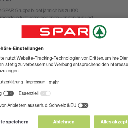
e SPAR Gruppe bildet jährlich bis zu 100
rnende in fünf verschiedenen Berufen aus und
etet ihnen damit eine solide Grundlage für ihre
nftige berufliche Karriere. Dieses Jahr konnte das
tailhandelsunternehmen 91 neuen Berufsleuten
 ihrem erfolgreichen Lehrabschluss gratulieren.
 August stehen bereits wieder 70 junge
nschen für ihr erstes Lehrjahr bei der SPAR
Mehr
uppe am Start.
 Juli 2023 | Surava/St. Gallen
o24-Shop in Surava ermöglich
inkaufen rund um die Uhr
ch der Eröffnung des ersten 24-Stunden-SPAR
press ohne Bedienung am Zürcher Sihlquai im